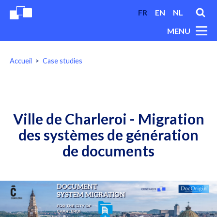
FR
EN
NL
MENU
You
Accueil
Case studies
are
here:
Breadcrumbs
Ville de Charleroi - Migration
des systèmes de génération
de documents