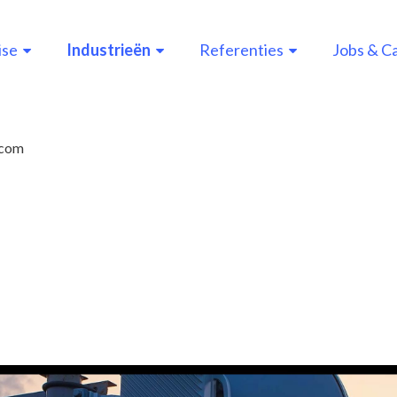
ise
Industrieën
Referenties
Jobs & C
n
gation
ecom