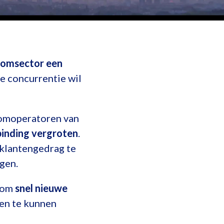
ecomsector een
e concurrentie wil
ecomoperatoren van
binding vergroten
.
 klantengedrag te
gen.
n om
snel nieuwe
ten te kunnen