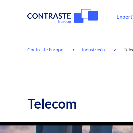
Expert
Mai
navi
You
Contraste Europe
Industrieën
Tel
are
here:
Breadcrumbs
Telecom