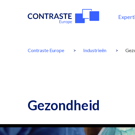
Expert
Mai
navi
You
Contraste Europe
Industrieën
Gez
are
here:
Breadcrumbs
Gezondheid