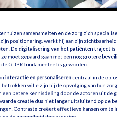
ekenhuizen samensmelten en de zorg zich specialise
ijn positionering, werkt hij aan zijn zichtbaarheid
sten. De
digitalisering van het patiënten traject
is
r ze moet gepaard gaan met een nog grotere
beveil
r de GDPR fundamenteel is geworden.
an
interactie en personaliseren
centraal in de oplo
g betrokken wille zijn bij de opvolging van hun zor
n een betere kennisdeling door de actoren uit de 
waarde creatie dus niet langer uitsluitend op de 
ngen. Contraste creëert effectieve kansen om te 
en en de gezondheidsbevordering.