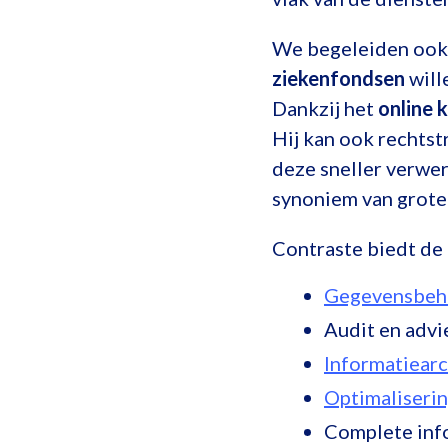
We begeleiden ook 
ziekenfondsen
will
Dankzij het
online 
Hij kan ook rechtst
deze sneller verwe
synoniem van groter
Contraste biedt de 
Gegevensbehe
Audit en adv
Informatiearc
Optimaliserin
Complete inf