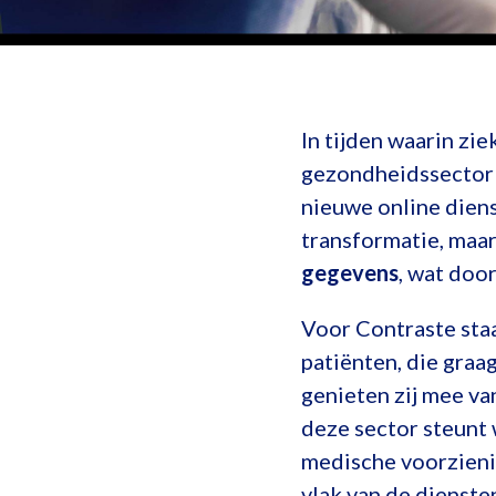
In tijden waarin zi
gezondheidssector z
nieuwe online dien
transformatie, maa
gegevens
, wat doo
Voor Contraste sta
patiënten, die graa
genieten zij mee va
deze sector steunt 
medische voorzieni
vlak van de dienst