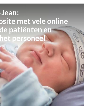
-Jean:
site met vele online
 de patiënten en
 het personeel