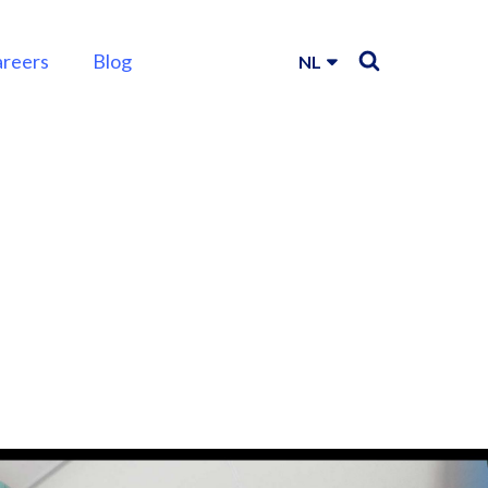
areers
Blog
NL