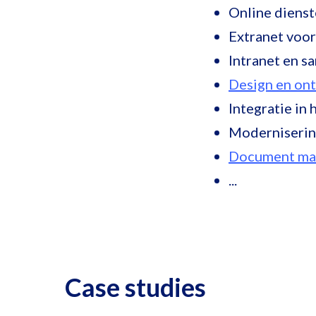
Online diens
Extranet voo
Intranet en 
Design en ont
Integratie in
Moderniserin
Document ma
...
Case studies