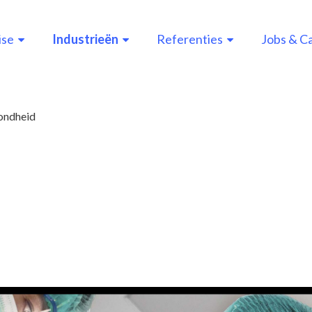
ise
Industrieën
Referenties
Jobs & C
n
gation
ondheid