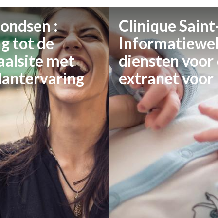
ondsen :
Clinique Saint
g tot de
Informatieweb
aalsite met
diensten voor
lantervaring
extranet voor