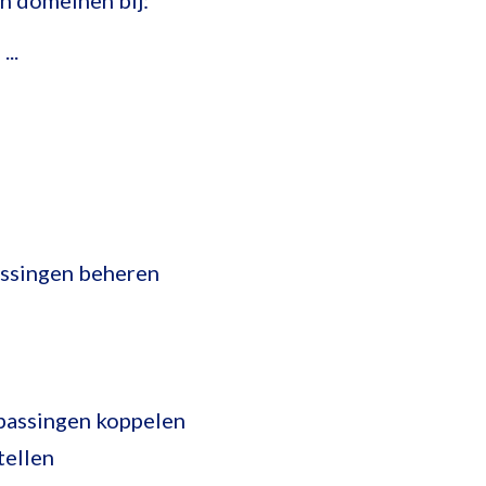
n domeinen bij:
..
ossingen beheren
passingen koppelen
tellen