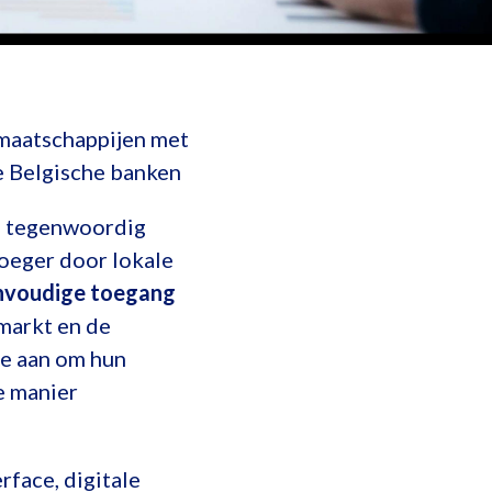
smaatschappijen met
e Belgische banken
n tegenwoordig
oeger door lokale
nvoudige toegang
 markt en de
oe aan om hun
e manier
rface, digitale