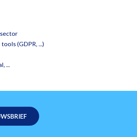
ssector
ools (GDPR, ...)
 ...