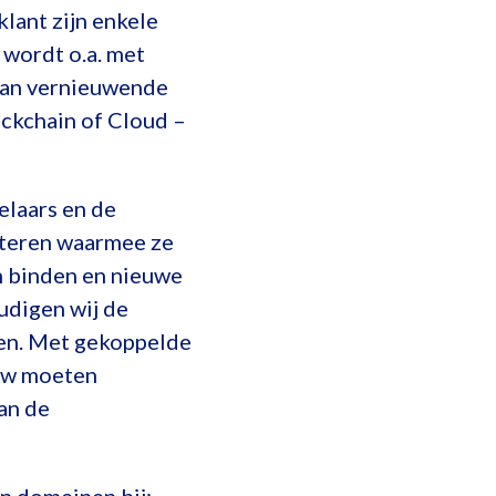
lant zijn enkele
 wordt o.a. met
van vernieuwende
ockchain of Cloud –
laars en de
nteren waarmee ze
n binden en nieuwe
udigen wij de
gen. Met gekoppelde
ieuw moeten
an de