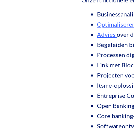
Onze functionele e
Businessanalis
Optimalisere
Advies
over d
Begeleiden bi
Processen dig
Link met Bloc
Projecten voo
Itsme-oploss
Entreprise C
Open Banking
Core banking-
Softwareontwi