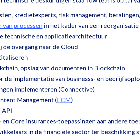
n technische deskundigen staan uw teams op tal va
ten, kredietexperts, risk management, betalingen, .
n van processen
in het kader van een reorganisatie
e technische en applicatiearchitectuur
j de overgang naar de Cloud
italiseren
kchain, opslag van documenten in Blockchain
r de implementatie van businesss- en bedrijfsopl
ingen implementeren (Connective)
ontent Management (
ECM
)
 API
 en Core insurances-toepassingen aan andere toe
kkelaars in de financiële sector ter beschikking s