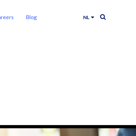
areers
Blog
NL