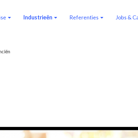
ise
Industrieën
Referenties
Jobs & C
n
gation
nciën