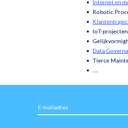
Internet en m
Robotic Proc
Klantentraje
IoT-projecten
Gelijkvormigh
Data Govern
Tierce Mainte
….
E-mailadres