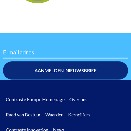
E-mailadres
Contraste Europe Homepage
Over ons
Footer
Raad van Bestuur
Waarden
Kerncijfers
menu
Contraste Innovation
News