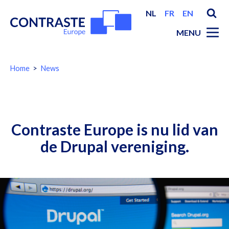
NL
FR
EN
MENU
You
Home
News
are
here:
Breadcrumbs
Contraste Europe is nu lid van
de Drupal vereniging.